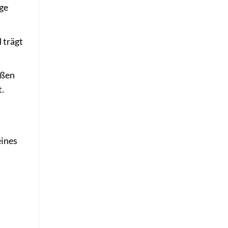
nge
 trägt
ößen
t.
eines