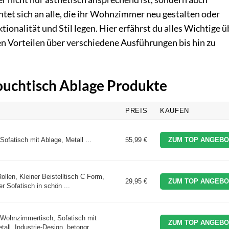
htet sich an alle, die ihr Wohnzimmer neu gestalten oder
onalität und Stil legen. Hier erfährst du alles Wichtige ü
en Vorteilen über verschiedene Ausführungen bis hin zu
Couchtisch Ablage Produkte
PREIS
KAUFEN
fatisch mit Ablage, Metall ...
55,99 €
ZUM TOP ANGEBO
llen, Kleiner Beistelltisch C Form,
29,95 €
ZUM TOP ANGEBO
er Sofatisch in schön ...
Wohnzimmertisch, Sofatisch mit
ZUM TOP ANGEBO
all, Industrie-Design, betongr ...