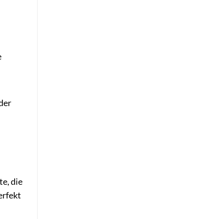
e
der
e, die
erfekt