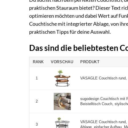
praktischen Stauraum bietet? Dieser Text ric
optimieren möchten und dabei Wert auf Funkti
Couchtische mit integrierter Ablage, von ihr
praktischen Tipps für deine Auswahl.
Das sind die beliebtesten 
RANK
VORSCHAU
PRODUKT
VASAGLE Couchtisch rund, So
1
sugodesign Couchtisch mit Ro
2
Beistelltisch Couch, stylisch
VASAGLE Couchtisch rund, 
3
Ablage, einfacher Aufbau, Met