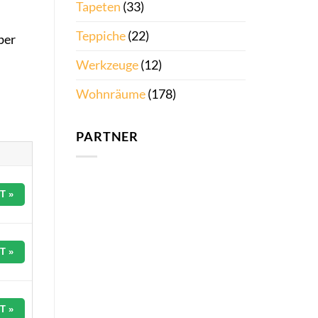
Tapeten
(33)
Teppiche
(22)
ber
Werkzeuge
(12)
Wohnräume
(178)
PARTNER
T »
T »
T »