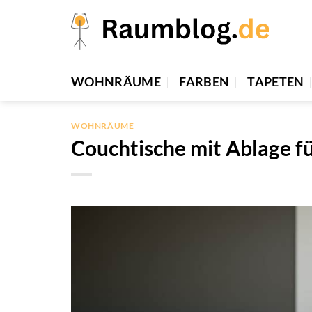
Zum
Inhalt
springen
WOHNRÄUME
FARBEN
TAPETEN
WOHNRÄUME
Couchtische mit Ablage 