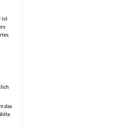
 ist
ers
rtes
lich
um das
ählte