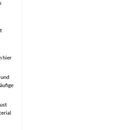
s
t
n hier
t und
äufige
bust
terial