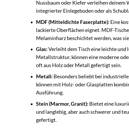
Nussbaum oder Kiefer verleihen deinem W
integrierter Einlegeboden oder als Schubl
MDF (Mitteldichte Faserplatte):
Eine kos
lackierte Oberflächen eignet. MDF-Tische 
Melaminharz beschichtet werden, was sie 
Glas:
Verleiht dem Tisch eine leichte und l
Metallstruktur, können eine moderne oder
oft aus Holz oder Metall gefertigt sein.
Metall:
Besonders beliebt bei industriell
können mit Holz- oder Glasplatten kombini
Ausführung.
Stein (Marmor, Granit):
Bietet eine luxuri
und langlebig, aber auch schwerer und teu
gefertigt.