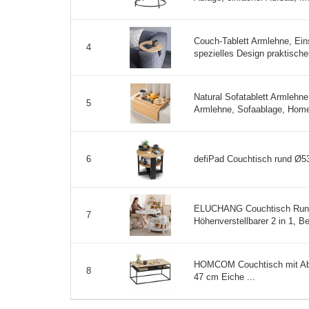
Couch-Tablett Armlehne, Eins
4
spezielles Design praktischer
Natural Sofatablett Armlehne
5
Armlehne, Sofaablage, Home 
defiPad Couchtisch rund Ø53
6
ELUCHANG Couchtisch Rund 
7
Höhenverstellbarer 2 in 1, B
HOMCOM Couchtisch mit Abla
8
47 cm Eiche ...